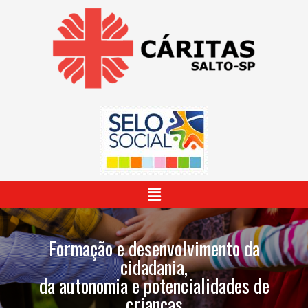
Ir
para
o
conteúdo
Menu
Formação e desenvolvimento da
cidadania,
da autonomia e potencialidades de
crianças