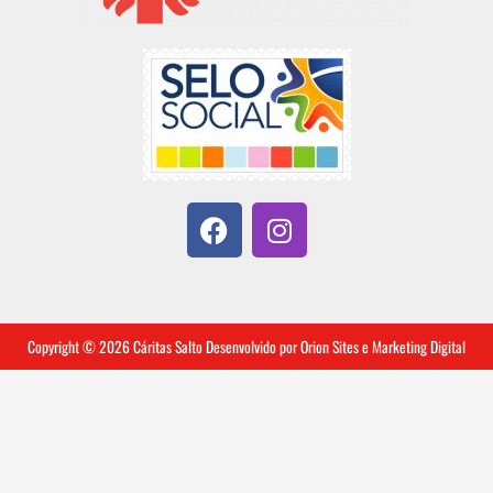
F
I
a
n
c
s
e
t
b
a
o
g
Copyright © 2026 Cáritas Salto Desenvolvido por
Orion Sites e Marketing Digital
o
r
k
a
m