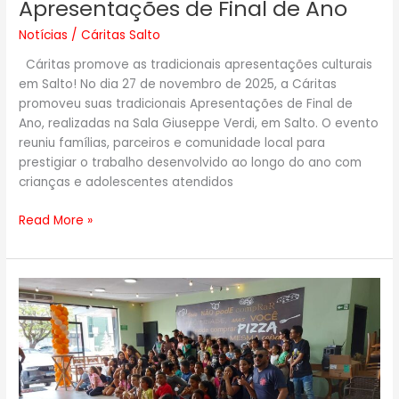
Apresentações de Final de Ano
Notícias
/
Cáritas Salto
Cáritas promove as tradicionais apresentações culturais
em Salto! No dia 27 de novembro de 2025, a Cáritas
promoveu suas tradicionais Apresentações de Final de
Ano, realizadas na Sala Giuseppe Verdi, em Salto. O evento
reuniu famílias, parceiros e comunidade local para
prestigiar o trabalho desenvolvido ao longo do ano com
crianças e adolescentes atendidos
Read More »
Dia
da
Criança
na
Pizzaria