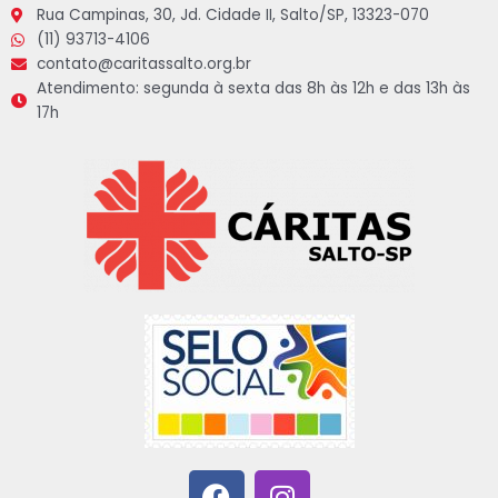
Rua Campinas, 30, Jd. Cidade II, Salto/SP, 13323-070
(11) 93713-4106
contato@caritassalto.org.br
Atendimento: segunda à sexta das 8h às 12h e das 13h às
17h
F
I