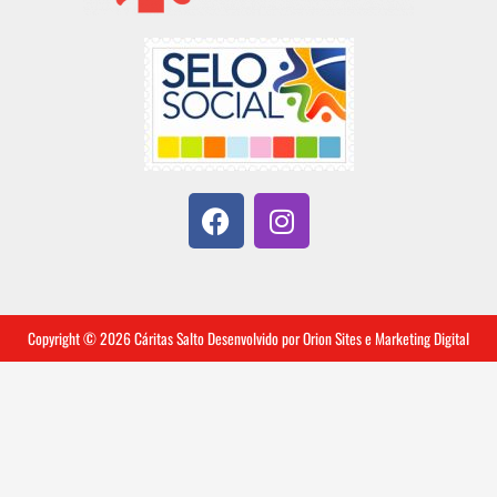
F
I
a
n
c
s
e
t
b
a
o
g
Copyright © 2026 Cáritas Salto Desenvolvido por
Orion Sites e Marketing Digital
o
r
k
a
m