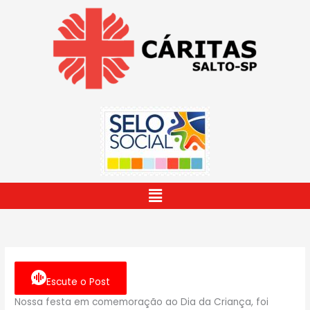
Ir
para
o
conteúdo
Menu
Escute o Post
Nossa festa em comemoração ao Dia da Criança, foi