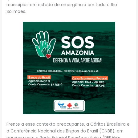
municípios em estado de emergência em todo o Rio
Solimões.
Frente a esse contexto preocupante, a Cáritas Brasileira e
a Conferência Nacional dos Bispos do Brasil (CNBB), em
parceria com a Rede Eclesial Pan-Amazônica (REPAM-